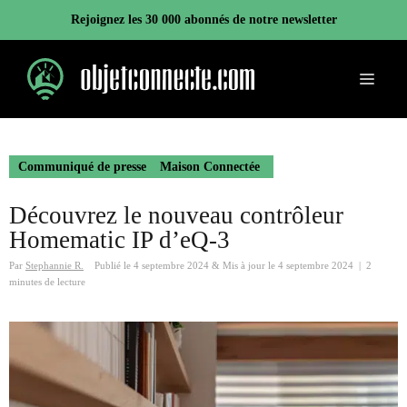
Aller
Rejoignez les 30 000 abonnés de notre newsletter
au
contenu
Menu
Communiqué de presse
Maison Connectée
Découvrez le nouveau contrôleur
Homematic IP d’eQ-3
Par
Stephannie R.
Publié le
4 septembre 2024
&
Mis à jour le
4 septembre 2024
|
2
minutes de lecture