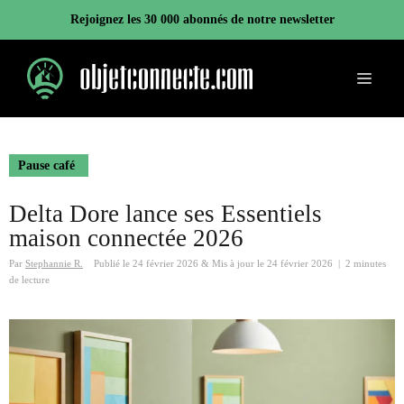
Aller
Rejoignez les 30 000 abonnés de notre newsletter
au
contenu
Menu
Pause café
Delta Dore lance ses Essentiels
maison connectée 2026
Par
Stephannie R.
Publié le
24 février 2026
&
Mis à jour le
24 février 2026
|
2 minutes
de lecture