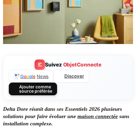
Suivez
ObjetConnecte
Discover
G
o
o
g
l
e
News
Ajouter comme
source préférée
Delta Dore réunit dans ses Essentiels 2026 plusieurs
solutions pour faire évoluer une
maison connectée
sans
installation complexe.