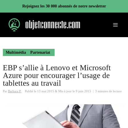
Aller
Rejoignez les 30 000 abonnés de notre newsletter
au
contenu
Menu
Multimédia
Partenariat
EBP s’allie à Lenovo et Microsoft
Azure pour encourager l’usage de
tablettes au travail
Par
Barbara P.
Publié le
13 mai 2015
&
Mis à jour le
9 juin 2015
|
3 minutes de lecture