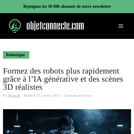
Aller
Rejoignez les 30 000 abonnés de notre newsletter
au
contenu
Menu
Robotique
Formez des robots plus rapidement
grâce à l’IA générative et des scènes
3D réalistes
Par
Prisca R.
Publié le
27 octobre 2025
|
2 minutes de lecture