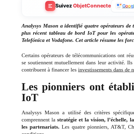
Suivez
ObjetConnecte
G
o
o
g
Analysys Mason a identifié quatre opérateurs de
plus récent tableau de bord IoT pour les opéra
Telefónica et Vodafone. Cet article résume les for
Certains opérateurs de télécommunications ont réu
se soutiennent mutuellement dans leur activité. I
contribuent à financer les
investissements dans de 
Les pionniers ont établ
IoT
Analysys Mason a utilisé des critères spécifiqu
comprennent la
stratégie et la vision, l’échelle, l
les partenariats.
Les quatre pionniers, AT&T, Chi
conditions.