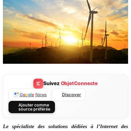
Suivez
ObjetConnecte
Discover
G
o
o
g
l
e
News
Ajouter comme
source préférée
Le spécialiste des solutions dédiées à l’Internet des