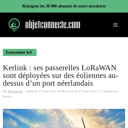
Aller
Rejoignez les 30 000 abonnés de notre newsletter
au
contenu
Menu
Ecosystème IoT
Kerlink : ses passerelles LoRaWAN
sont déployées sur des éoliennes au-
dessus d’un port néerlandais
Par
Kevunie R.
Publié le
22 mars 2021
&
Mis à jour le
23 mars 2021
|
2 minutes de
lecture