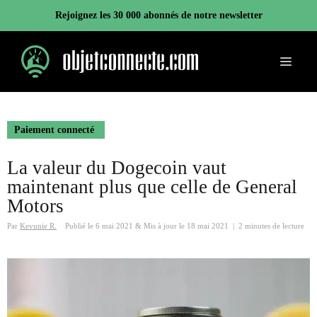
Aller
Rejoignez les 30 000 abonnés de notre newsletter
au
contenu
Menu
Paiement connecté
La valeur du Dogecoin vaut
maintenant plus que celle de General
Motors
Par
Kevunie R.
Publié le
6 mai 2021
&
Mis à jour le
18 mai 2021
|
2 minutes de lecture