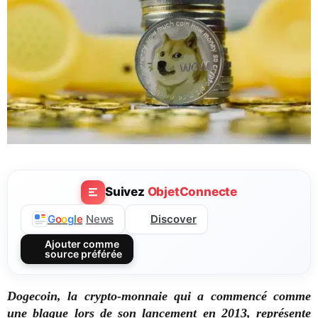
Suivez
ObjetConnecte
Discover
G
o
o
g
l
e
News
Ajouter comme
source préférée
Dogecoin, la crypto-monnaie qui a commencé comme
une blague lors de son lancement en 2013, représente