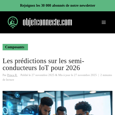
Aller
Rejoignez les 30 000 abonnés de notre newsletter
au
contenu
Menu
Composants
Les prédictions sur les semi-
conducteurs IoT pour 2026
Par
Prisca R.
Publié le
27 novembre 2025
&
Mis à jour le
27 novembre 2025
|
2 minutes
de lecture