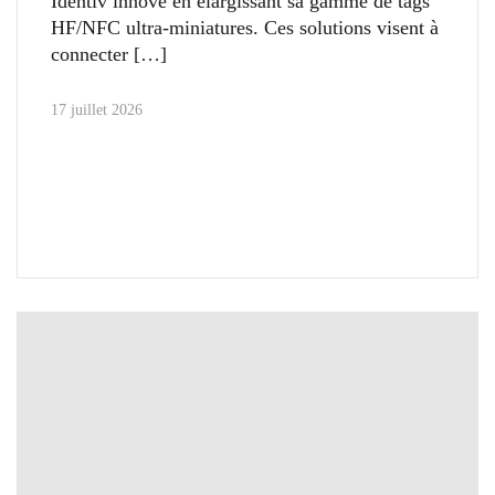
Identiv innove en élargissant sa gamme de tags
HF/NFC ultra-miniatures. Ces solutions visent à
connecter
17 juillet 2026