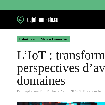
Aller
au
contenu
Industrie 4.0
Maison Connectée
L’IoT : transform
perspectives d’av
domaines
Par
Stephannie R.
Publié le
2 août 2024
&
Mis à jour le
5 