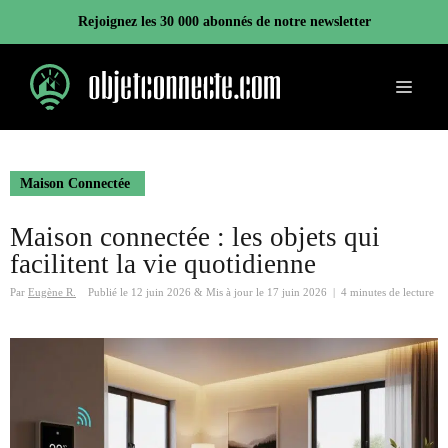
Aller
Rejoignez les 30 000 abonnés de notre newsletter
au
contenu
Menu
Maison Connectée
Maison connectée : les objets qui
facilitent la vie quotidienne
Par
Eugène R.
Publié le
12 juin 2026
&
Mis à jour le
17 juin 2026
|
4 minutes de lecture