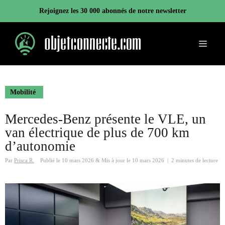
Aller
Rejoignez les 30 000 abonnés de notre newsletter
au
contenu
Menu
Mobilité
Mercedes-Benz présente le VLE, un
van électrique de plus de 700 km
d’autonomie
Par
Prisca R.
Publié le
10 mars 2026
&
Mis à jour le
10 mars 2026
|
2 minutes de lecture