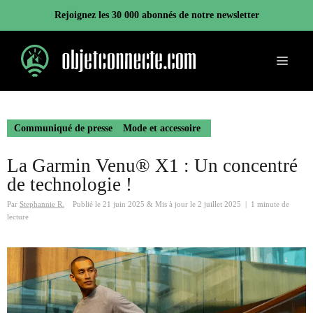
Aller
Rejoignez les 30 000 abonnés de notre newsletter
au
contenu
Menu
Communiqué de presse
Mode et accessoire
La Garmin Venu® X1 : Un concentré
de technologie !
Par
Stephannie R.
Publié le
21 juin 2025
&
Mis à jour le
2 juillet 2025
|
1 minute de
lecture