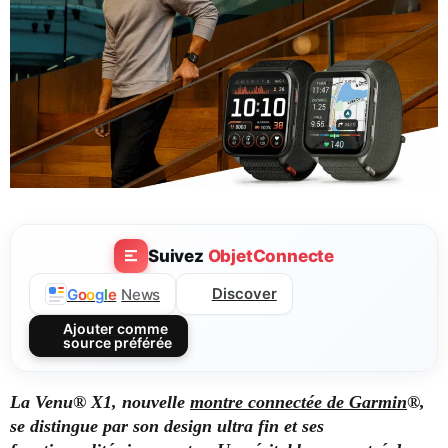
Suivez
ObjetConnecte
Discover
G
o
o
g
l
e
News
Ajouter comme
source préférée
La Venu® X1, nouvelle
montre connectée de Garmin
®,
se distingue par son design ultra fin et ses