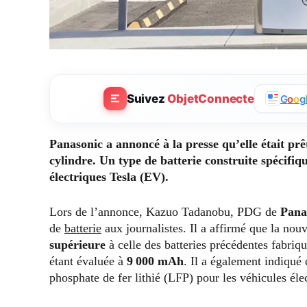
Suivez
ObjetConnecte
G
o
o
g
Panasonic a annoncé à la presse qu’elle était prê
cylindre. Un type de batterie construite spécifi
électriques Tesla (EV).
Lors de l’annonce, Kazuo Tadanobu, PDG de
Pana
de
batterie
aux journalistes. Il a affirmé que la nou
supérieure
à celle des batteries précédentes fabriq
étant évaluée à
9 000 mAh
. Il a également indiqué 
phosphate de fer lithié (LFP) pour les véhicules éle