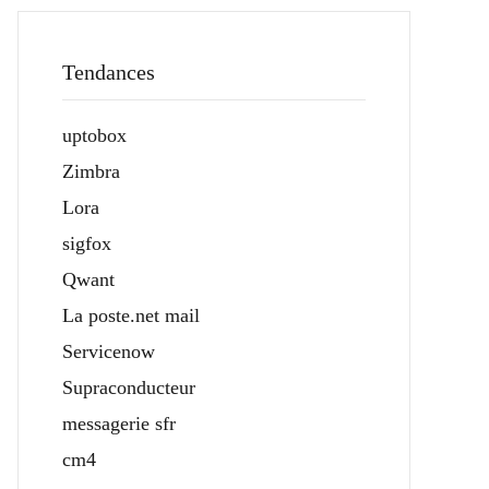
Tendances
uptobox
Zimbra
Lora
sigfox
Qwant
La poste.net mail
Servicenow
Supraconducteur
messagerie sfr
cm4