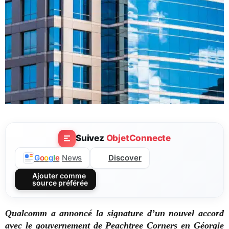
Suivez
ObjetConnecte
Discover
G
o
o
g
l
e
News
Ajouter comme
source préférée
Qualcomm a annoncé la signature d’un nouvel accord
avec le gouvernement de Peachtree Corners en Géorgie