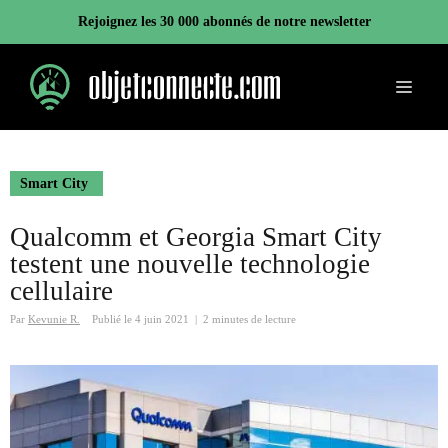
Aller
Rejoignez les 30 000 abonnés de notre newsletter
au
contenu
Menu
Smart City
Qualcomm et Georgia Smart City
testent une nouvelle technologie
cellulaire
Par
Kevunie R.
Publié le
4 juin 2021
|
2 minutes de lecture