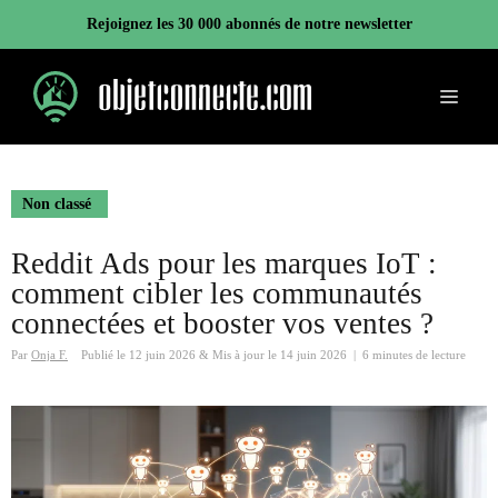
Aller
Rejoignez les 30 000 abonnés de notre newsletter
au
contenu
Menu
Non classé
Reddit Ads pour les marques IoT :
comment cibler les communautés
connectées et booster vos ventes ?
Par
Onja F.
Publié le
12 juin 2026
&
Mis à jour le
14 juin 2026
|
6 minutes de lecture