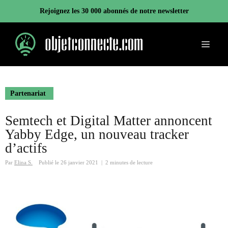
Aller
Rejoignez les 30 000 abonnés de notre newsletter
au
contenu
Menu
Partenariat
Semtech et Digital Matter annoncent
Yabby Edge, un nouveau tracker
d’actifs
Par
Elina S.
Publié le
26 janvier 2021
|
2 minutes de lecture