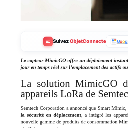
Suivez
ObjetConnecte
G
o
o
g
Le capteur MimicGO offre un déploiement instantan
jour en temps réel sur l’emplacement des actifs ou
La solution MimicGO d
appareils LoRa de Semte
Semtech Corporation a annoncé que Smart Mimic
la sécurité en déplacement
, a intégré
les appar
nouvelle gamme de produits de consommation Mimic