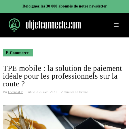
Aller
Rejoignez les 30 000 abonnés de notre newsletter
au
contenu
Menu
E-Commerce
TPE mobile : la solution de paiement
idéale pour les professionnels sur la
route ?
Par
Gwendal P.
Publié le
20 avril 2021
|
2 minutes de lecture