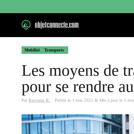
Aller
au
contenu
Mobilité
Transports
Les moyens de tr
pour se rendre au
Par
Kevunie R.
Publié le
1 mai 2021
&
Mis à jour le
1 ma