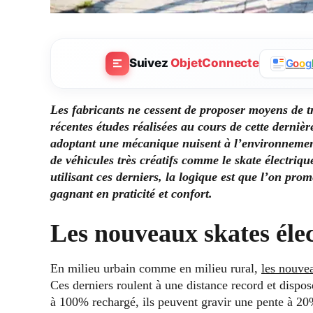
Suivez
ObjetConnecte
G
o
o
g
Les fabricants ne cessent de proposer moyens de t
récentes études réalisées au cours de cette derni
adoptant une mécanique nuisent à l’environnement
de véhicules très créatifs comme le skate électrique,
utilisant ces derniers, la logique est que l’on pro
gagnant en praticité et confort.
Les nouveaux skates éle
En milieu urbain comme en milieu rural,
les nouvea
Ces derniers roulent à une distance record et dispo
à 100% rechargé, ils peuvent gravir une pente à 20%