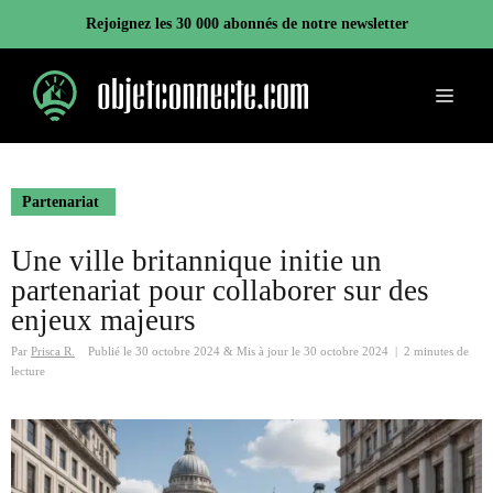
Aller
Rejoignez les 30 000 abonnés de notre newsletter
au
contenu
Menu
Partenariat
Une ville britannique initie un
partenariat pour collaborer sur des
enjeux majeurs
Par
Prisca R.
Publié le
30 octobre 2024
&
Mis à jour le
30 octobre 2024
|
2 minutes de
lecture