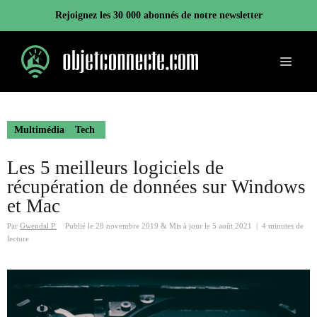
Aller
Rejoignez les 30 000 abonnés de notre newsletter
au
contenu
Menu
Multimédia
Tech
Les 5 meilleurs logiciels de
récupération de données sur Windows
et Mac
Par
Gwendal P.
Publié le
28 novembre 2019
&
Mis à jour le
5 août 2021
|
4 minutes de
lecture