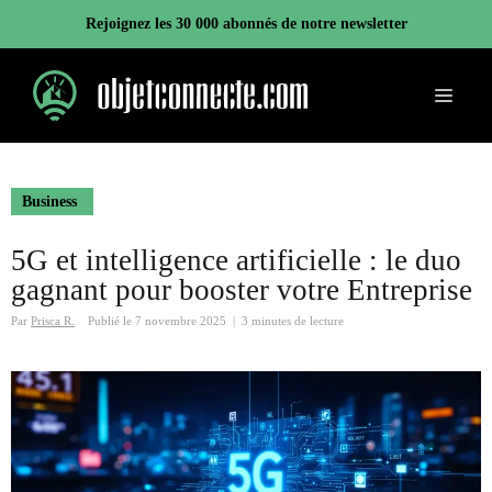
Aller
Rejoignez les 30 000 abonnés de notre newsletter
au
contenu
Menu
Business
5G et intelligence artificielle : le duo
gagnant pour booster votre Entreprise
Par
Prisca R.
Publié le
7 novembre 2025
|
3 minutes de lecture