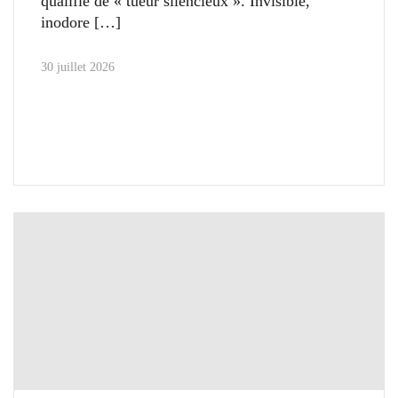
qualifié de « tueur silencieux ». Invisible,
inodore
30 juillet 2026