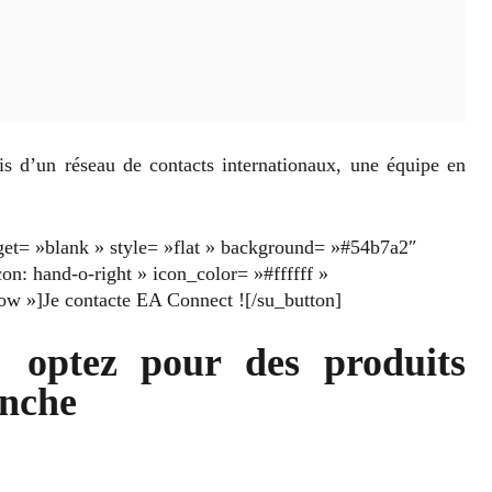
ois d’un réseau de contacts internationaux, une équipe en
arget= »blank » style= »flat » background= »#54b7a2″
con: hand-o-right » icon_color= »#ffffff »
w »]Je contacte EA Connect ![/su_button]
: optez pour des produits
anche