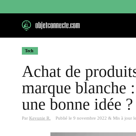
Aller
au
contenu
Tech
Achat de produit
marque blanche :
une bonne idée ?
Par
Kevunie R.
Publié le
9 novembre 2022
&
Mis à jour l