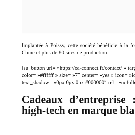
Implantée à Poissy, cette société bénéficie à la f
Chine et plus de 80 sites de production.
[su_button url= »https://ea-connect.fr/contact/ » t
color= »#ffffff » size= »7″ center= »yes » icon= »i
text_shadow= »0px 0px 0px #000000″ rel= »nofollo
Cadeaux d’entreprise 
high-tech en marque bl