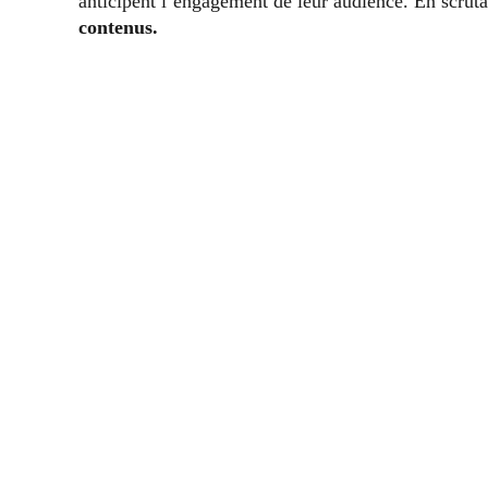
anticipent l’engagement de leur audience. En scruta
contenus.