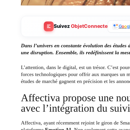
Suivez
ObjetConnecte
G
o
o
g
Dans l’univers en constante évolution des études d
une disruption. Ensemble, ils redéfinissent la mesu
L’attention, dans le digital, est un trésor. C’est pou
forces technologiques pour offrir aux marques un mei
études de marché gagnent en précision et les annonc
Affectiva propose une nou
avec l’intégration du suiv
Affectiva, ayant récemment rejoint le giron de Sm
plateforme
Emotion AI
. Non seulement cette avanc