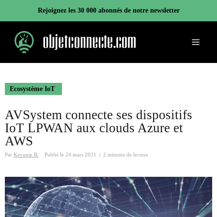
Aller
Rejoignez les 30 000 abonnés de notre newsletter
au
contenu
Menu
Ecosystème IoT
AVSystem connecte ses dispositifs
IoT LPWAN aux clouds Azure et
AWS
Par
Kevunie R.
Publié le
24 mars 2021
|
2 minutes de lecture