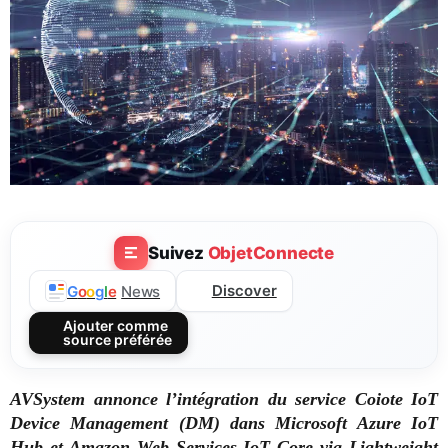
Suivez
ObjetConnecte
Discover
G
o
o
g
l
e
News
Ajouter comme
source préférée
AVSystem annonce l’intégration du service Coiote IoT
Device Management (DM) dans Microsoft Azure IoT
Hub et Amazon Web Services IoT Core via Lightweight