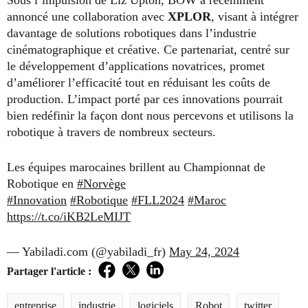
Sous l’impulsion de Liz Upton, BOW a récemment
annoncé une collaboration avec
XPLOR
, visant à intégrer
davantage de solutions robotiques dans l’industrie
cinématographique et créative. Ce partenariat, centré sur
le développement d’applications novatrices, promet
d’améliorer l’efficacité tout en réduisant les coûts de
production. L’impact porté par ces innovations pourrait
bien redéfinir la façon dont nous percevons et utilisons la
robotique à travers de nombreux secteurs.
Les équipes marocaines brillent au Championnat de
Robotique en
#Norvège
#Innovation
#Robotique
#FLL2024
#Maroc
https://t.co/iKB2LeMIJT
— Yabiladi.com (@yabiladi_fr)
May 24, 2024
Partager l'article :
Facebook
Twitter
LinkedIn
entreprise
industrie
logiciels
Robot
twitter