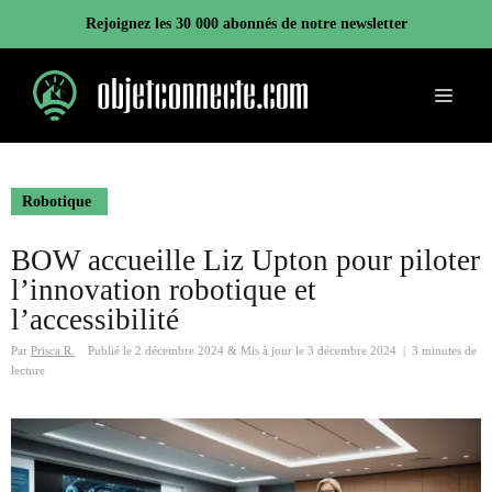
Aller
Rejoignez les 30 000 abonnés de notre newsletter
au
contenu
Menu
Robotique
BOW accueille Liz Upton pour piloter
l’innovation robotique et
l’accessibilité
Par
Prisca R.
Publié le
2 décembre 2024
&
Mis à jour le
3 décembre 2024
|
3 minutes de
lecture