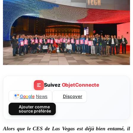
Suivez
ObjetConnecte
Discover
G
o
o
g
l
e
News
Ajouter comme
source préférée
Alors que le CES de Las Vegas est déjà bien entamé, il