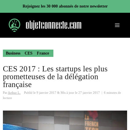
Aller
Rejoignez les 30 000 abonnés de notre newsletter
au
contenu
Menu
Business
CES
France
CES 2017 : Les startups les plus
prometteuses de la délégation
française
Par
Arthur L.
Publié le
9 janvier 2017
&
Mis à jour le
27 janvier 2017
|
6 minutes de
lecture