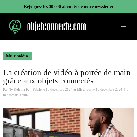
Aller
Rejoignez les 30 000 abonnés de notre newsletter
au
contenu
Menu
Multimédia
La création de vidéo à portée de main
grâce aux objets connectés
Par
Ny Koloina R.
Publié le
10 décembre 2024
&
Mis à jour le
16 décembre 2024
|
3
minutes de lecture