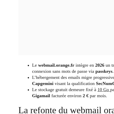
Le
webmail.orange.fr
intègre en
2026
un tr
connexion sans mots de passe via
passkeys
.
L’hébergement des emails migre progressiv
Capgemini
visant la qualification
SecNumC
Le stockage gratuit demeure fixé à
10 Go
pa
Gigamail
facturée environ
2 €
par mois.
La refonte du webmail or