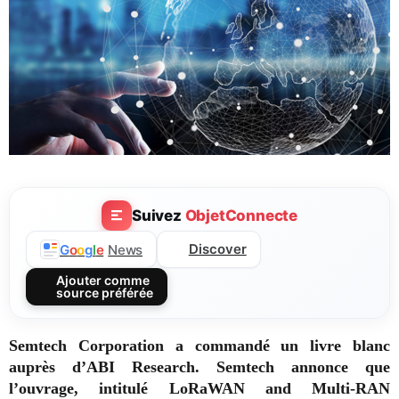
Suivez
ObjetConnecte
Discover
G
o
o
g
l
e
News
Ajouter comme
source préférée
Semtech Corporation a commandé un livre blanc
auprès d’ABI Research. Semtech annonce que
l’ouvrage, intitulé LoRaWAN and Multi-RAN