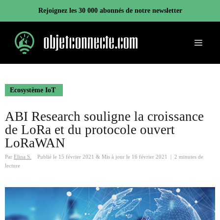
Aller
Rejoignez les 30 000 abonnés de notre newsletter
au
contenu
Menu
Ecosystème IoT
ABI Research souligne la croissance
de LoRa et du protocole ouvert
LoRaWAN
Par
Elina S.
Publié le
15 février 2021
&
Mis à jour le
16 février 2021
|
2 minutes de
lecture