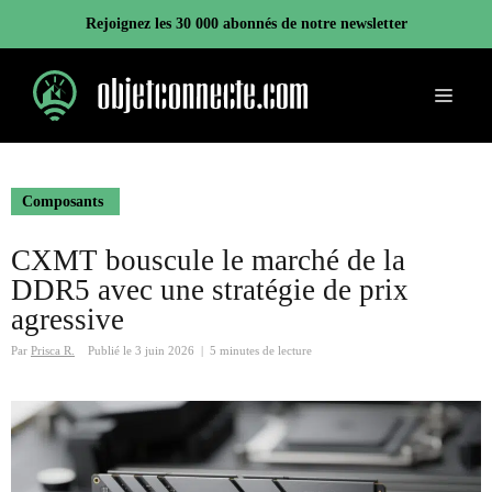
Aller
Rejoignez les 30 000 abonnés de notre newsletter
au
contenu
Menu
Composants
CXMT bouscule le marché de la
DDR5 avec une stratégie de prix
agressive
Par
Prisca R.
Publié le
3 juin 2026
|
5 minutes de lecture