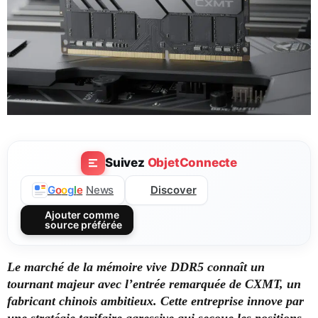
Suivez
ObjetConnecte
Discover
G
o
o
g
l
e
News
Ajouter comme
source préférée
Le marché de la mémoire vive DDR5 connaît un
tournant majeur avec l’entrée remarquée de CXMT, un
fabricant chinois ambitieux. Cette entreprise innove par
une stratégie tarifaire agressive qui secoue les positions