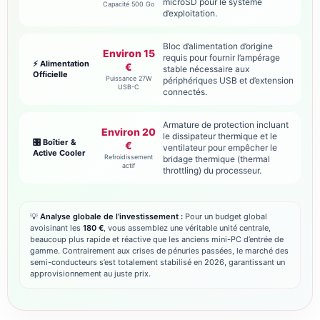
microSD pour le système
Capacité 500 Go
d’exploitation.
Bloc d’alimentation d’origine
Environ 15
requis pour fournir l’ampérage
⚡ Alimentation
€
stable nécessaire aux
Officielle
Puissance 27W
périphériques USB et d’extension
USB-C
connectés.
Armature de protection incluant
Environ 20
le dissipateur thermique et le
🎛️ Boîtier &
€
ventilateur pour empêcher le
Active Cooler
Refroidissement
bridage thermique (thermal
actif
throttling) du processeur.
💡
Analyse globale de l’investissement :
Pour un budget global
avoisinant les
180 €
, vous assemblez une véritable unité centrale,
beaucoup plus rapide et réactive que les anciens mini-PC d’entrée de
gamme. Contrairement aux crises de pénuries passées, le marché des
semi-conducteurs s’est totalement stabilisé en 2026, garantissant un
approvisionnement au juste prix.