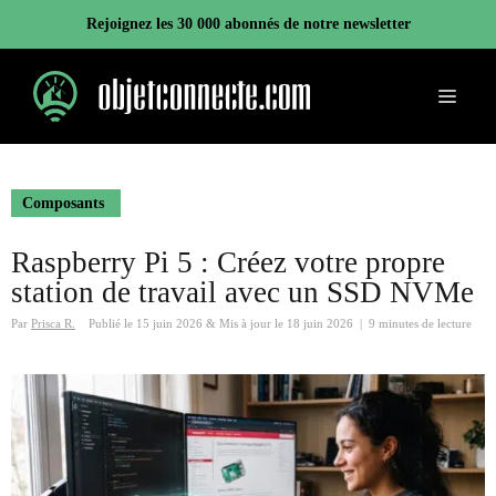
Aller
Rejoignez les 30 000 abonnés de notre newsletter
au
contenu
Menu
Composants
Raspberry Pi 5 : Créez votre propre
station de travail avec un SSD NVMe
Par
Prisca R.
Publié le
15 juin 2026
&
Mis à jour le
18 juin 2026
|
9 minutes de lecture