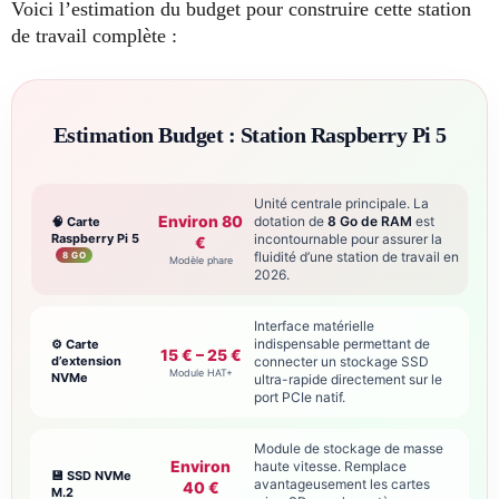
Voici l’estimation du budget pour construire cette station
de travail complète :
Estimation Budget : Station Raspberry Pi 5
Unité centrale principale. La
Environ 80
dotation de
8 Go de RAM
est
🧠 Carte
Raspberry Pi 5
incontournable pour assurer la
€
fluidité d’une station de travail en
8 GO
Modèle phare
2026.
Interface matérielle
indispensable permettant de
⚙️ Carte
15 € – 25 €
d’extension
connecter un stockage SSD
Module HAT+
NVMe
ultra-rapide directement sur le
port PCIe natif.
Module de stockage de masse
Environ
haute vitesse. Remplace
💾 SSD NVMe
avantageusement les cartes
40 €
M.2