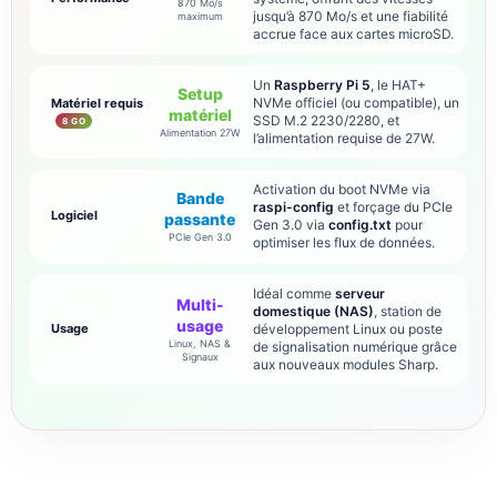
870 Mo/s
jusqu’à 870 Mo/s et une fiabilité
maximum
accrue face aux cartes microSD.
Un
Raspberry Pi 5
, le HAT+
Setup
NVMe officiel (ou compatible), un
Matériel requis
matériel
SSD M.2 2230/2280, et
8 GO
Alimentation 27W
l’alimentation requise de 27W.
Activation du boot NVMe via
Bande
raspi-config
et forçage du PCIe
Logiciel
passante
Gen 3.0 via
config.txt
pour
PCIe Gen 3.0
optimiser les flux de données.
Idéal comme
serveur
Multi-
domestique (NAS)
, station de
usage
Usage
développement Linux ou poste
Linux, NAS &
de signalisation numérique grâce
Signaux
aux nouveaux modules Sharp.