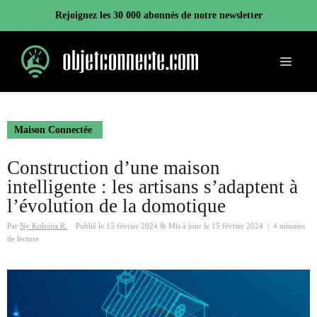
Aller
Rejoignez les 30 000 abonnés de notre newsletter
au
contenu
Menu
Maison Connectée
Construction d’une maison
intelligente : les artisans s’adaptent à
l’évolution de la domotique
Par
Ny Koloina R.
Publié le
15 février 2024
&
Mis à jour le
15 février 2024
|
4 minutes
de lecture