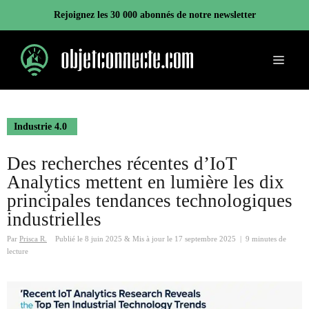
Aller
Rejoignez les 30 000 abonnés de notre newsletter
au
contenu
Menu
Industrie 4.0
Des recherches récentes d’IoT
Analytics mettent en lumière les dix
principales tendances technologiques
industrielles
Par
Prisca R.
Publié le
8 juin 2025
&
Mis à jour le
17 septembre 2025
|
9 minutes de
lecture