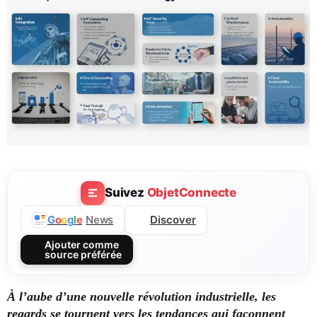
Suivez
ObjetConnecte
Discover
G
o
o
g
l
e
News
Ajouter comme
source préférée
À l’aube d’une nouvelle révolution industrielle, les
regards se tournent vers les tendances qui façonnent