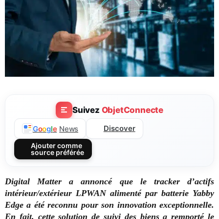
Suivez
ObjetConnecte
Discover
G
o
o
g
l
e
News
Ajouter comme
source préférée
Digital Matter a annoncé que le tracker d’actifs
intérieur/extérieur LPWAN alimenté par batterie Yabby
Edge a été reconnu pour son innovation exceptionnelle.
En fait, cette solution de suivi des biens a remporté le