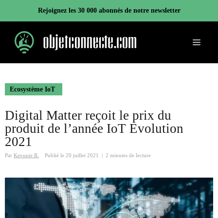
Aller
Rejoignez les 30 000 abonnés de notre newsletter
au
contenu
Menu
Ecosystème IoT
Digital Matter reçoit le prix du
produit de l’année IoT Evolution
2021
Par
Kevunie R.
Publié le
20 juillet 2021
|
2 minutes de lecture