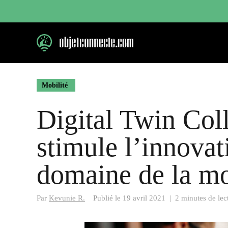
Aller
au
contenu
Mobilité
Digital Twin Coll
stimule l’innovat
domaine de la mo
Par
Kevunie R.
Publié le
19 avril 2021
|
2 minutes de lec