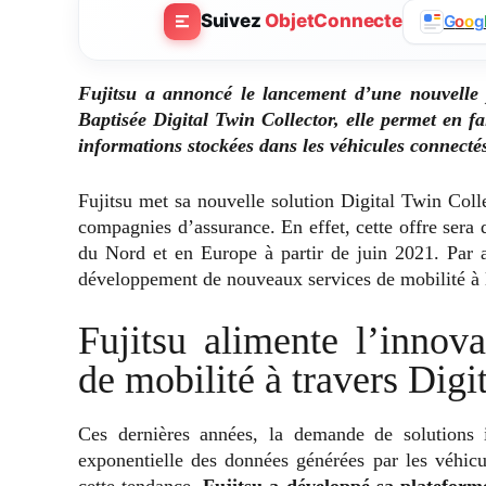
Suivez
ObjetConnecte
G
o
o
g
Fujitsu a annoncé le lancement d’une nouvelle p
Baptisée Digital Twin Collector, elle permet en fa
informations stockées dans les véhicules connecté
Fujitsu met sa nouvelle solution Digital Twin Colle
compagnies d’assurance. En effet, cette offre sera 
du Nord et en Europe à partir de juin 2021. Par ai
développement de nouveaux services de mobilité à 
Fujitsu alimente l’innov
de mobilité à travers Digi
Ces dernières années, la demande de solutions i
exponentielle des données générées par les véhic
cette tendance,
Fujitsu a développé sa plateform