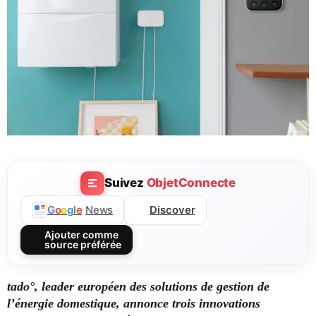
Suivez
ObjetConnecte
Discover
G
o
o
g
l
e
News
Ajouter comme
source préférée
tado°, leader européen des solutions de gestion de
l’énergie domestique, annonce trois innovations