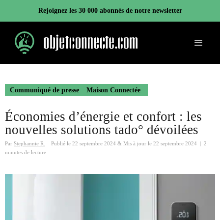
Aller
Rejoignez les 30 000 abonnés de notre newsletter
au
contenu
Menu
Communiqué de presse
Maison Connectée
Économies d’énergie et confort : les
nouvelles solutions tado° dévoilées
Par
Stephannie R.
Publié le
22 septembre 2024
&
Mis à jour le
22 septembre 2024
|
2
minutes de lecture