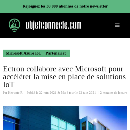
Aller
Rejoignez les 30 000 abonnés de notre newsletter
au
contenu
Menu
Microsoft Azure IoT
Partenariat
Ectron collabore avec Microsoft pour
accélérer la mise en place de solutions
IoT
Par
Kevunie R.
Publié le
22 juin 2021
&
Mis à jour le
22 juin 2021
|
2 minutes de lecture