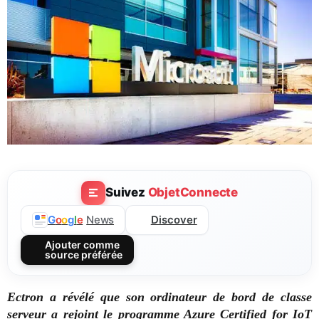
Suivez
ObjetConnecte
Discover
G
o
o
g
l
e
News
Ajouter comme
source préférée
Ectron a révélé que son ordinateur de bord de classe
serveur a rejoint le programme Azure Certified for IoT