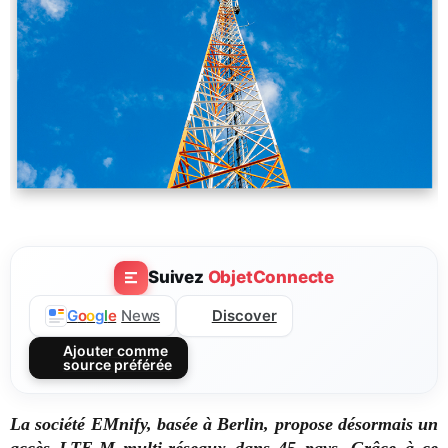
Suivez
ObjetConnecte
Discover
G
o
o
g
l
e
News
Ajouter comme
source préférée
La société EMnify, basée à Berlin, propose désormais un
accès LTE-M multi-réseaux dans 45 pays. Grâce à ce