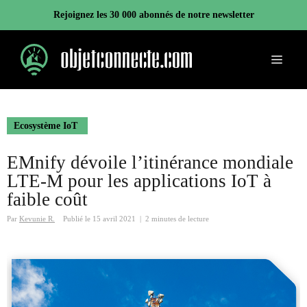
Aller
Rejoignez les 30 000 abonnés de notre newsletter
au
contenu
Menu
Ecosystème IoT
EMnify dévoile l’itinérance mondiale
LTE-M pour les applications IoT à
faible coût
Par
Kevunie R.
Publié le
15 avril 2021
|
2 minutes de lecture