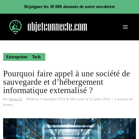
Aller
Rejoignez les 30 000 abonnés de notre newsletter
au
contenu
Menu
Entreprises
Tech
Pourquoi faire appel à une société de
sauvegarde et d’hébergement
informatique externalisé ?
Par
Sitraka R.
Publié le
2 septembre 2021
&
Mis à jour le
12 juillet 2024
|
3 minutes de
lecture