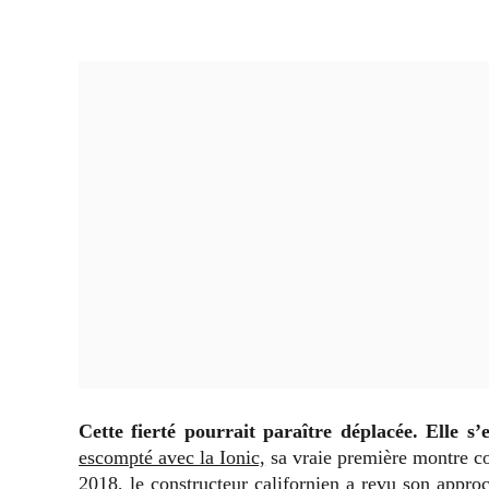
Cette fierté pourrait paraître déplacée. Elle s’
escompté avec la Ionic,
sa vraie première montre co
2018,
le constructeur californien a revu son appro