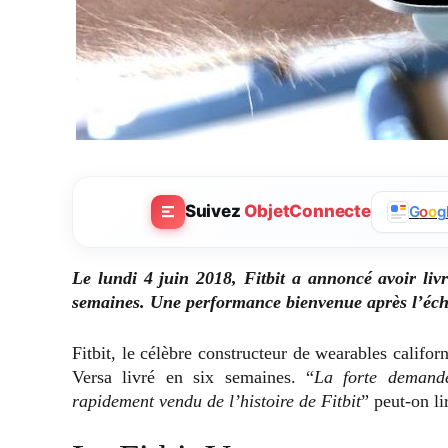
Suivez
ObjetConnecte
G
o
o
g
Le lundi 4 juin 2018, Fitbit a annoncé avoir liv
semaines. Une performance bienvenue après l’éche
Fitbit, le célèbre constructeur de wearables califor
Versa livré en six semaines. “
La forte demande
rapidement vendu de l’histoire de Fitbit
” peut-on l