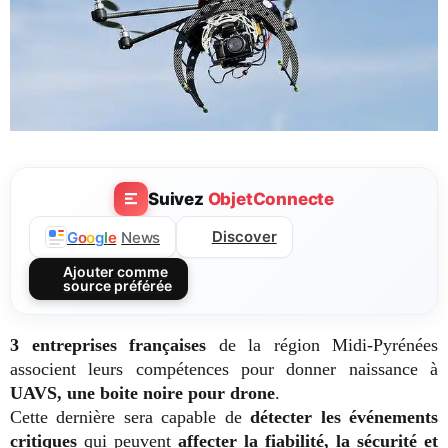
Suivez
ObjetConnecte
Discover
G
o
o
g
l
e
News
Ajouter comme
source préférée
3 entreprises françaises
de la région Midi-Pyrénées
associent leurs compétences pour donner naissance à
UAVS, une boite noire pour drone
.
Cette dernière sera capable de
détecter les événements
critiques
qui peuvent
affecter la fiabilité, la sécurité et