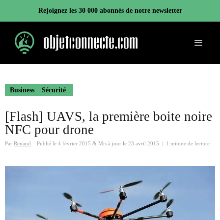
Aller
Rejoignez les 30 000 abonnés de notre newsletter
au
contenu
Menu
Business
Sécurité
[Flash] UAVS, la première boite noire
NFC pour drone
Par
Renaud
Publié le
4 février 2015
&
Mis à jour le
23 avril 2015
|
1 minute de lecture