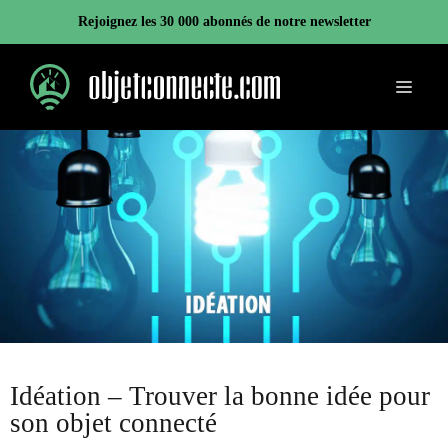
Aller
Rejoignez les 30 000 abonnés de notre newsletter
au
contenu
Menu
Idéation – Trouver la bonne idée pour
son objet connecté