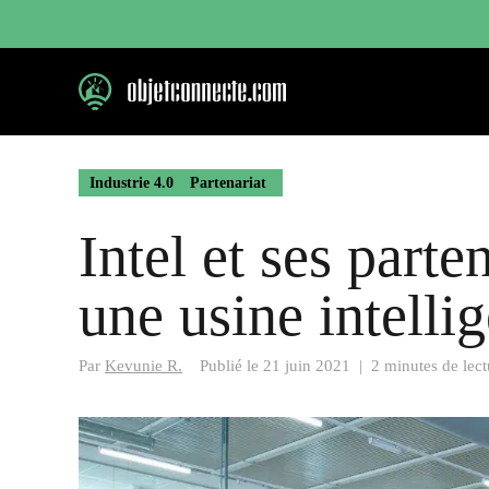
Aller
au
contenu
Industrie 4.0
Partenariat
Intel et ses parte
une usine intelli
Par
Kevunie R.
Publié le
21 juin 2021
|
2 minutes de lect