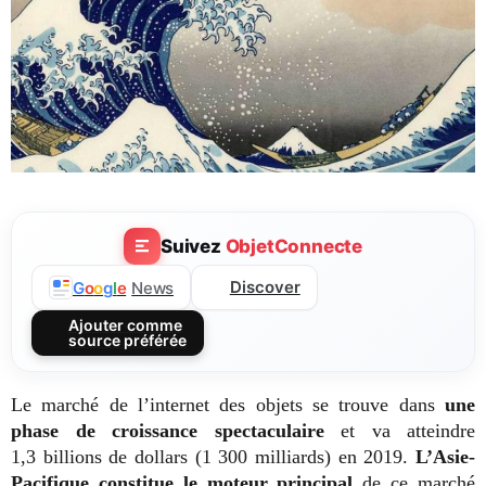
Suivez
ObjetConnecte
Discover
G
o
o
g
l
e
News
Ajouter comme
source préférée
Le marché de l’internet des objets se trouve dans
une
phase de croissance spectaculaire
et va atteindre
1,3 billions de dollars (1 300 milliards) en 2019.
L’Asie-
Pacifique constitue le moteur principal
de ce marché