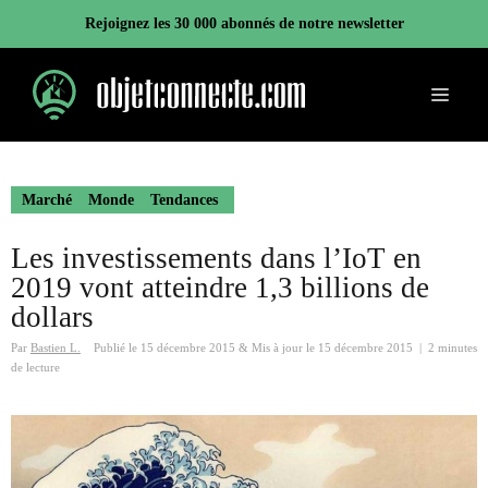
Aller
Rejoignez les 30 000 abonnés de notre newsletter
au
contenu
Menu
Marché
Monde
Tendances
Les investissements dans l’IoT en
2019 vont atteindre 1,3 billions de
dollars
Par
Bastien L.
Publié le
15 décembre 2015
&
Mis à jour le
15 décembre 2015
|
2 minutes
de lecture