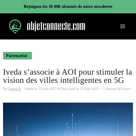
Aller
Rejoignez les 30 000 abonnés de notre newsletter
au
contenu
Menu
Partenariat
Iveda s’associe à AOI pour stimuler la
vision des villes intelligentes en 5G
Par
Nirina R.
Publié le
22 août 2023
&
Mis à jour le
23 août 2023
|
2 minutes de lecture