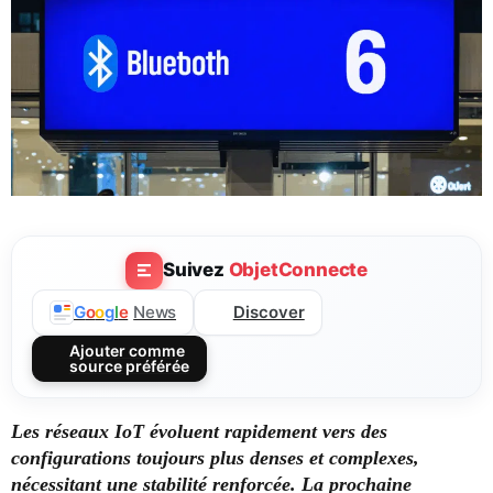
Suivez
ObjetConnecte
Discover
G
o
o
g
l
e
News
Ajouter comme
source préférée
Les réseaux IoT évoluent rapidement vers des
configurations toujours plus denses et complexes,
nécessitant une stabilité renforcée. La prochaine