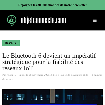
Aller
Rejoignez les 30 000 abonnés de notre newsletter
au
contenu
Menu
Réseaux
Le Bluetooth 6 devient un impératif
stratégique pour la fiabilité des
réseaux IoT
Par
Prisca R.
Publié le
28 novembre 2025
&
Mis à jour le
28 novembre 2025
|
2 minutes
de lecture