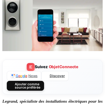
Suivez
ObjetConnecte
Discover
G
o
o
g
l
e
News
Ajouter comme
source préférée
Legrand, spécialiste des installations électriques pour les