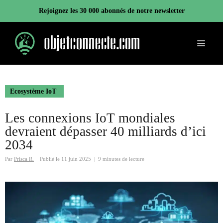
Aller
Rejoignez les 30 000 abonnés de notre newsletter
au
contenu
Menu
Ecosystème IoT
Les connexions IoT mondiales
devraient dépasser 40 milliards d’ici
2034
Par
Prisca R.
Publié le
11 juin 2025
|
9 minutes de lecture