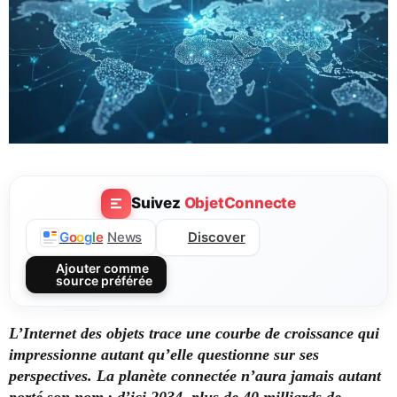
Suivez
ObjetConnecte
Discover
G
o
o
g
l
e
News
Ajouter comme
source préférée
L’Internet des objets trace une courbe de croissance qui
impressionne autant qu’elle questionne sur ses
perspectives. La planète connectée n’aura jamais autant
porté son nom : d’ici 2034, plus de 40 milliards de