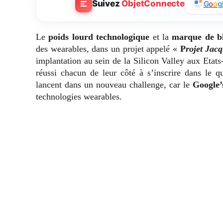
Suivez
ObjetConnecte
G
o
o
g
Le
poids lourd technologique
et la
marque de b
des wearables, dans un projet appelé «
P
rojet Jac
implantation au sein de la Silicon Valley aux Etats-
réussi chacun de leur côté à s’inscrire dans le q
lancent dans un nouveau challenge, car le
Google’
technologies wearables.