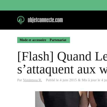
Aller
au
contenu
Mode et accessoire
Partenariat
[Flash] Quand Le
s’attaquent aux 
Par
Vonintsoa R.
Publié le
4 juin 2015
&
Mis à jour le
4 j